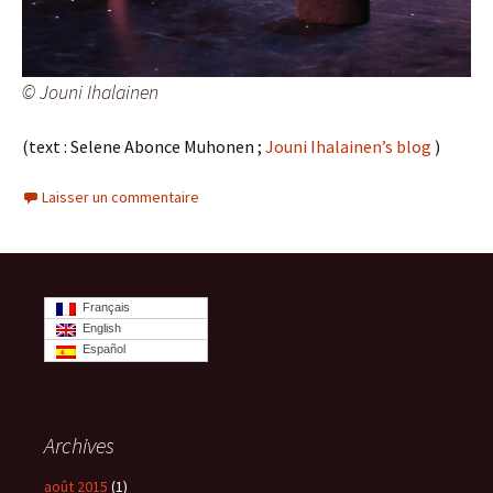
© Jouni Ihalainen
(text : Selene Abonce Muhonen ;
Jouni Ihalainen’s blog
)
Laisser un commentaire
Français
English
Español
Archives
août 2015
(1)