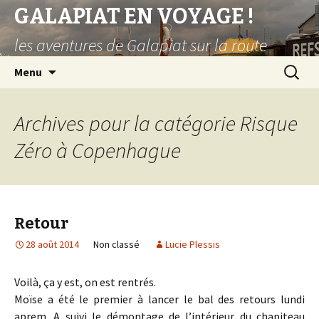
GALAPIAT EN VOYAGE !
les aventures de Galapiat sur la route
Aller
Recherc
Menu
au
contenu
principal
Archives pour la catégorie Risque
Zéro à Copenhague
Retour
28 août 2014
Non classé
Lucie Plessis
Voilà, ça y est, on est rentrés.
Moïse a été le premier à lancer le bal des retours lundi
aprem. A suivi le démontage de l’intérieur du chapiteau