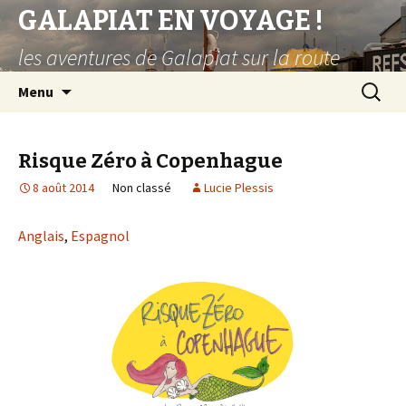
GALAPIAT EN VOYAGE !
les aventures de Galapiat sur la route
Aller
Recherc
Menu
au
contenu
principal
Risque Zéro à Copenhague
8 août 2014
Non classé
Lucie Plessis
Anglais
,
Espagnol