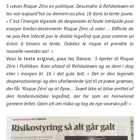
5 cœurs Risque Zéro en politique. Descendre à Refshaleøen et
les voir aujourd’hui ou demain au plus. 16 dans la tente jaune.
« C’est l’énergie légende de desperado et faute intrépide pour
essayer limites deviennent« Risque Zéro »à voler … Difficile de
ne pas être infecté par le diable legeånd que pour comme un
éclair à travers la tente. Oubliez le risque et prendre la
nouvelle vovesko sur! »
Voici le texte original, pour les Danois :
5 hjerter til Risque
Zéro i Politiken. Kom afsted til Refshaleøen og se dem i dag
eller i morgen kl. 16 i det gule telt. « Det er den legende
desperadoenergi og den uforfærdede lyst til at prøve grænser,
der får ‘Risque Zéro’ op at flyve… Svært ikke at blive smittet af
den fandenivoldske legeånd, der for som en hvirvelvind
gennem teltet. Glem alt om risiko og tag de nye vovesko på! »