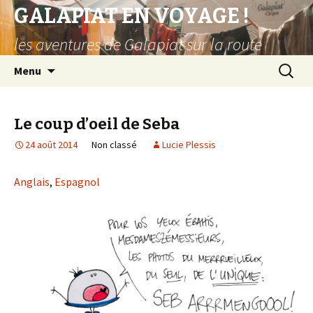
GALAPIAT EN VOYAGE !
les aventures de Galapiat sur la route
Aller
Recherc
Menu
au
contenu
principal
Le coup d’oeil de Seba
24 août 2014
Non classé
Lucie Plessis
Anglais
,
Espagnol