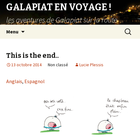
GALAPIAT EN VOYAGE !
les aventures de Galapiat sur la route
Aller
Recherc
Menu
au
contenu
principal
This is the end..
13 octobre 2014
Non classé
Lucie Plessis
Anglais
,
Espagnol