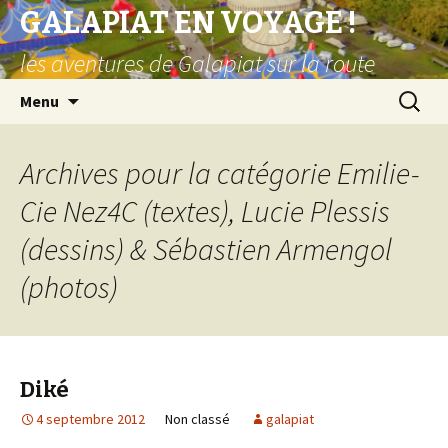
GALAPIAT EN VOYAGE !
les aventures de Galapiat sur la route
Aller
Recherc
Menu
au
contenu
principal
Archives pour la catégorie Emilie-
Cie Nez4C (textes), Lucie Plessis
(dessins) & Sébastien Armengol
(photos)
Diké
4 septembre 2012
Non classé
galapiat