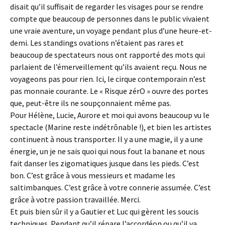
disait qu’il suffisait de regarder les visages pour se rendre
compte que beaucoup de personnes dans le public vivaient
une vraie aventure, un voyage pendant plus d’une heure-et-
demi. Les standings ovations n’étaient pas rares et
beaucoup de spectateurs nous ont rapporté des mots qui
parlaient de l’émerveillement qu’ils avaient reçu. Nous ne
voyageons pas pour rien. Ici, le cirque contemporain n’est
pas monnaie courante. Le « Risque zérO » ouvre des portes
que, peut-être ils ne soupçonnaient même pas.
Pour Hélène, Lucie, Aurore et moi qui avons beaucoup vu le
spectacle (Marine reste indétrônable !), et bien les artistes
continuent à nous transporter. Il y a une magie, il y a une
énergie, un je ne sais quoi qui nous fout la banane et nous
fait danser les zigomatiques jusque dans les pieds. C’est
bon. C’est grâce à vous messieurs et madame les
saltimbanques. C’est grâce à votre connerie assumée. C’est
grâce à votre passion travaillée. Merci.
Et puis bien sûr il y a Gautier et Luc qui gèrent les soucis
techniques. Pendant qu’il répare l’accordéon ou qu’il va