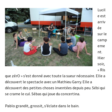
Lucil
e est
arriv
ée
sur le
camp
eme
nt.
Hier
soir,
« Ris
que zérO » s’est donné avec toute la sueur nécessaire. Elle a
découvert le spectacle avec un Mathieu Garry. Elle a
découvert des petites choses inventées depuis peu. Sébi qui
se crame le cul. Sébas qui joue du concertina.
Pablo grandit, grossit, s’éclate dans le bain.