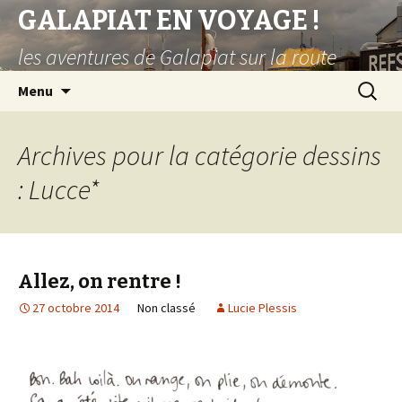
GALAPIAT EN VOYAGE !
les aventures de Galapiat sur la route
Aller
Recherc
Menu
au
contenu
principal
Archives pour la catégorie dessins
: Lucce*
Allez, on rentre !
27 octobre 2014
Non classé
Lucie Plessis