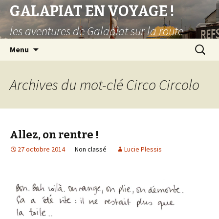
GALAPIAT EN VOYAGE !
les aventures de Galapiat sur la route
Aller
Recherc
Menu
au
contenu
principal
Archives du mot-clé Circo Circolo
Allez, on rentre !
27 octobre 2014
Non classé
Lucie Plessis