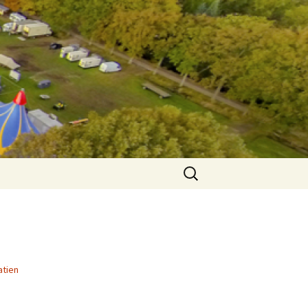
Search
for:
atien