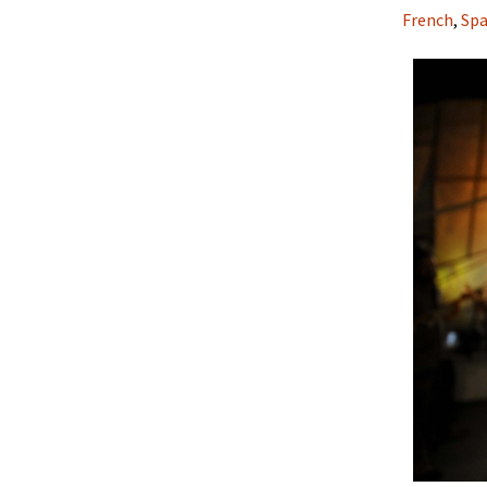
BOI
French
,
Spa
Po