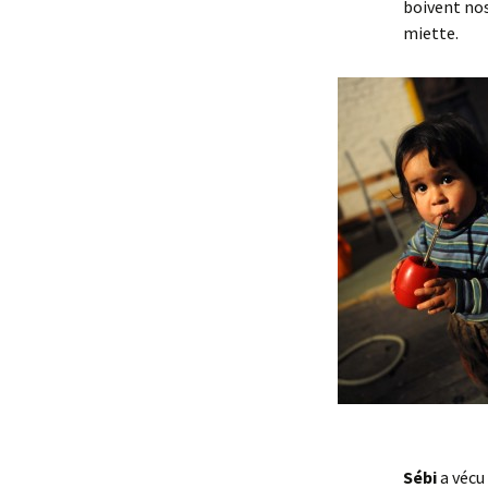
boivent nos
miette.
Sébi
a vécu 