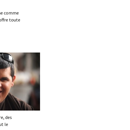
fine comme
offre toute
re, des
ut le