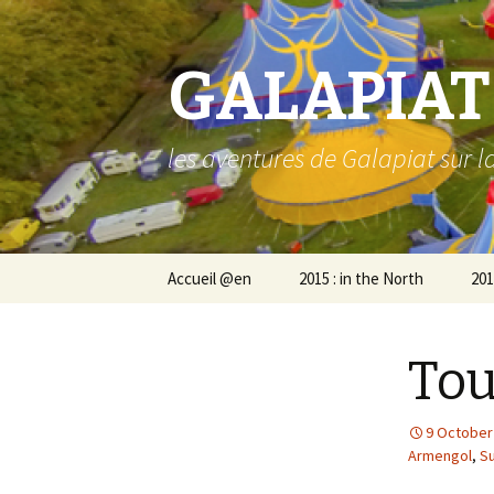
GALAPIAT
les aventures de Galapiat sur l
Skip
Accueil @en
2015 : in the North
201
to
content
BOI in Denmark
Mar
Tou
Mad in Finland in Finland!
Ris
Am
9 October
Ris
Armengol
,
Su
Co