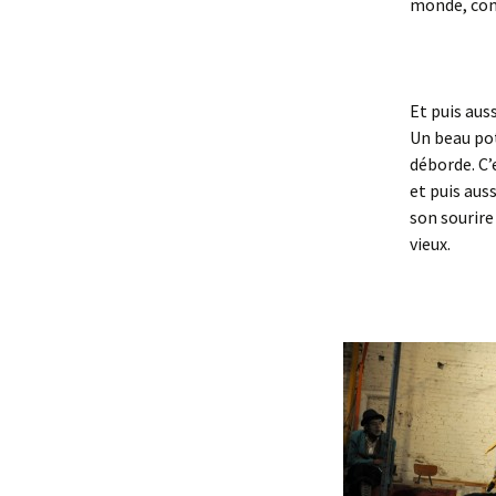
monde, comm
Et puis auss
Un beau pot
déborde. C’
et puis auss
son sourire
vieux.