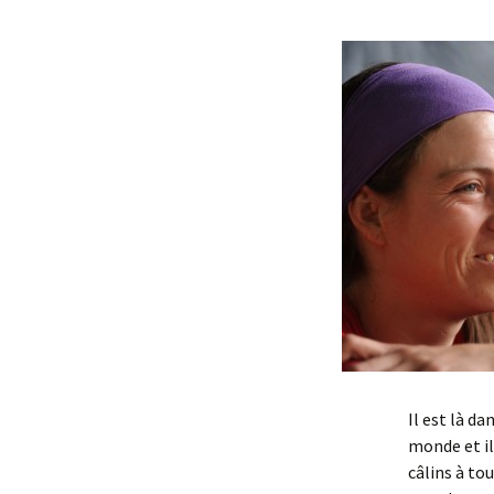
Il est là da
monde et il
câlins à to