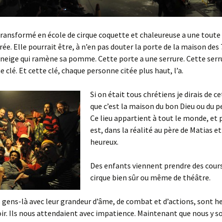
ransformé en école de cirque coquette et chaleureuse a une toute
rée. Elle pourrait être, à n’en pas douter la porte de la maison des 
neige qui ramène sa pomme. Cette porte a une serrure. Cette serr
ne clé. Et cette clé, chaque personne citée plus haut, l’a.
Si on était tous chrétiens je dirais de c
que c’est la maison du bon Dieu ou du pe
Ce lieu appartient à tout le monde, et p
est, dans la réalité au père de Matias et
heureux.
Des enfants viennent prendre des cours 
cirque bien sûr ou même de théâtre.
s gens-là avec leur grandeur d’âme, de combat et d’actions, sont h
ir. Ils nous attendaient avec impatience. Maintenant que nous y s