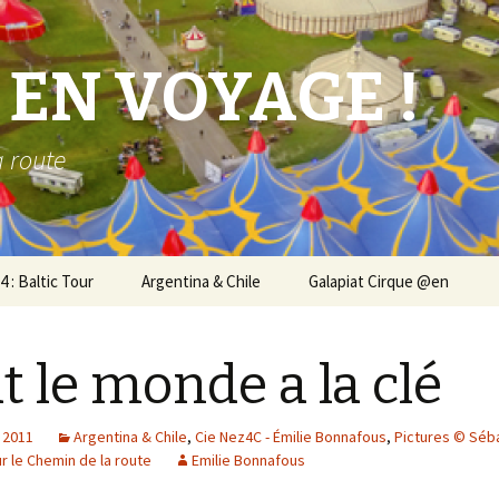
 EN VOYAGE !
a route
4 : Baltic Tour
Argentina & Chile
Galapiat Cirque @en
athon at CircoCircolo
Carne @en
t le monde a la clé
que Zéro in
Sur le Chemin de la route
sterdam
@en
 2011
Argentina & Chile
,
Cie Nez4C - Émilie Bonnafous
,
Pictures © Séb
que Zéro in
r le Chemin de la route
Emilie Bonnafous
penhagen