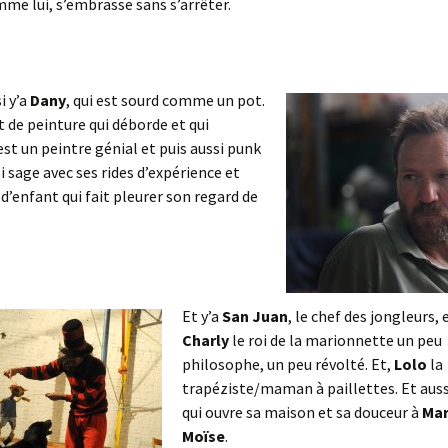
e lui, s’embrasse sans s’arrêter.
i y’a
Dany
, qui est sourd comme un pot.
 de peinture qui déborde et qui
est un peintre génial et puis aussi punk
i sage avec ses rides d’expérience et
 d’enfant qui fait pleurer son regard de
Et y’a
San Juan
, le chef des jongleurs, 
Charly
le roi de la marionnette un peu
philosophe, un peu révolté. Et,
Lolo
la
trapéziste/maman à paillettes. Et aus
qui ouvre sa maison et sa douceur à
Mar
Moïse
.