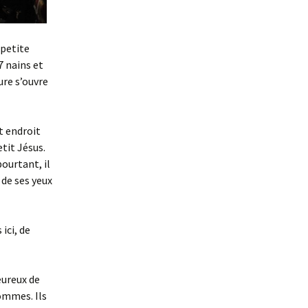
 petite
7 nains et
ure s’ouvre
et endroit
tit Jésus.
ourtant, il
 de ses yeux
ici, de
eureux de
ommes. Ils