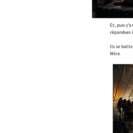
Et, puis y’a
répandues i
Ils se batt
Mère.