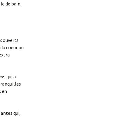
le de bain,
x ouverts
 du coeur ou
extra
ez
, qui a
tranquilles
s en
lantes qui,