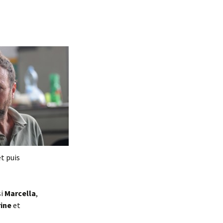
et puis
si
Marcella
,
ine
et