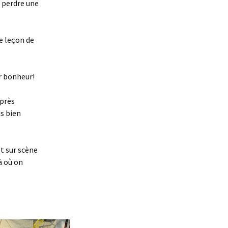
n perdre une
e leçon de
ur bonheur!
après
is bien
t sur scène
à où on