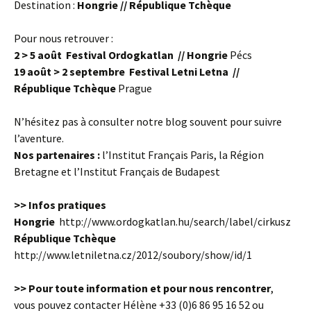
Destination :
Hongrie // République Tchèque
Pour nous retrouver :
2 > 5 août
Festival
Ordogkatlan
//
Hongrie
Pécs
19 août > 2 s
eptembre
F
estival
Letni Letna
//
République Tchèque
Prague
N’hésitez pas à consulter notre blog souvent pour suivre
l’aventure.
Nos partenaires :
l’Institut Français Paris, la Région
Bretagne et l’Institut Français de Budapest
>>
Infos pratiques
Hongrie
http://www.ordogkatlan.hu/search/label/cirkusz
République Tchèque
http://www.letniletna.cz/2012/soubory/show/id/1
>>
Pour toute information et pour nous rencontrer
,
vous pouvez contacter Hélène +33 (0)6 86 95 16 52 ou