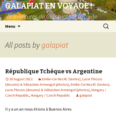
GALAPIAT EN VOYAGE !
les aventures de Galapiat sur la route
Skip
Search
Menu
to
for:
content
All posts by
galapiat
République Tchèque vs Argentine
30 August 2012
Emilie-Cie Nez4C (textes), Lucie Plessis
(dessins) & Sébastien Armengol (photos)
,
Emilie-Cie Nez4C (textes),
Lucie Plessis (dessins) & Sébastien Armengol (photos)
,
Hungary /
Czech Republic
,
Hungary / Czech Republic
galapiat
Il y a un an nous étions à Buenos Aires.