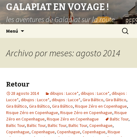
GALAPIAT EN VOYAGE !
les aventures de Galapiat sur la route
Saltar
Buscar:
Menú
al
contenido
Archivo por meses: agosto 2014
Retour
28 agosto 2014
dibujos : Lucce*
,
dibujos : Lucce*
,
dibujos :
Lucce*
,
dibujos : Lucce*
,
dibujos : Lucce*
,
Gira Báltico
,
Gira Báltico
,
Gira Báltico
,
Gira Báltico
,
Gira Báltico
,
Risque Zéro en Copenhague
,
Risque Zéro en Copenhague
,
Risque Zéro en Copenhague
,
Risque
Zéro en Copenhague
,
Risque Zéro en Copenhague
Baltic Tour
,
Baltic Tour
,
Baltic Tour
,
Baltic Tour
,
Baltic Tour
,
Copenhague
,
Copenhague
,
Copenhague
,
Copenhague
,
Copenhague
,
Risque