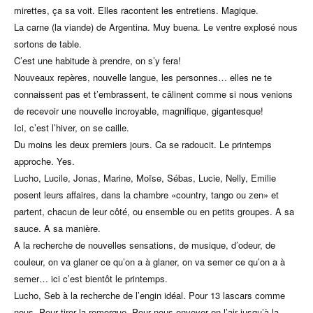
mirettes, ça sa voit. Elles racontent les entretiens. Magique.
La carne (la viande) de Argentina. Muy buena. Le ventre explosé nous
sortons de table.
C’est une habitude à prendre, on s’y fera!
Nouveaux repères, nouvelle langue, les personnes… elles ne te
connaissent pas et t’embrassent, te câlinent comme si nous venions
de recevoir une nouvelle incroyable, magnifique, gigantesque!
Ici, c’est l’hiver, on se caille.
Du moins les deux premiers jours. Ca se radoucit. Le printemps
approche. Yes.
Lucho, Lucile, Jonas, Marine, Moïse, Sébas, Lucie, Nelly, Emilie
posent leurs affaires, dans la chambre «country, tango ou zen» et
partent, chacun de leur côté, ou ensemble ou en petits groupes. A sa
sauce. A sa manière.
A la recherche de nouvelles sensations, de musique, d’odeur, de
couleur, on va glaner ce qu’on a à glaner, on va semer ce qu’on a à
semer… ici c’est bientôt le printemps.
Lucho, Seb à la recherche de l’engin idéal. Pour 13 lascars comme
nous. Pour tirer la remorque. Pour nous envoyer en l’air jusqu’à la