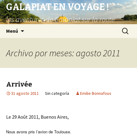
GALAPIAT EN VOYAGE !
les aventures de Galapiat sur la route
Saltar
Buscar:
Menú
al
contenido
Archivo por meses: agosto 2011
Arrivée
31 agosto 2011
Sin categoría
Emilie Bonnafous
Le 29 Août 2011, Buenos Aires,
Nous avons pris l’avion de Toulouse.