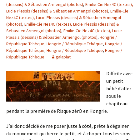
(dessins) & Sébastien Armengol (photos)
,
Emilie-Cie Nez4C (textes),
Lucie Plessis (dessins) & Sébastien Armengol (photos)
,
Emilie-Cie
Nez4C (textes), Lucie Plessis (dessins) & Sébastien Armengol
(photos)
,
Emilie-Cie Nez4C (textes), Lucie Plessis (dessins) &
Sébastien Armengol (photos)
,
Emilie-Cie Nez4C (textes), Lucie
Plessis (dessins) & Sébastien Armengol (photos)
,
Hongrie /
République Tchèque
,
Hongrie / République Tchèque
,
Hongrie /
République Tchèque
,
Hongrie / République Tchèque
,
Hongrie /
République Tchèque
galapiat
Difficile avec
un petit
bébé d’aller
sous le
chapiteau
pendant la première de Risque zérO en Hongrie.
J’ai donc décidé de me poser juste à côté, prête à dégainer
du mouvement qui berce le petit, et à choper tous les sons