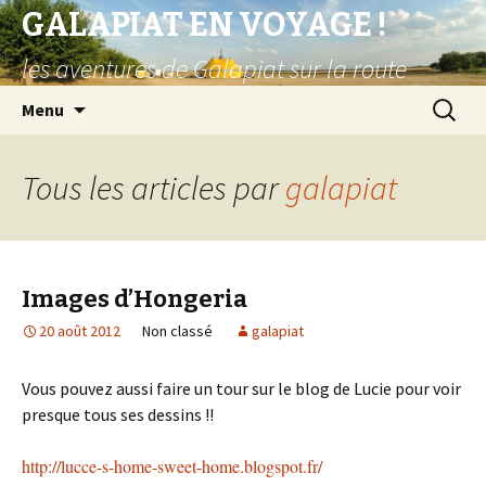
GALAPIAT EN VOYAGE !
les aventures de Galapiat sur la route
Aller
Recherc
Menu
au
contenu
principal
Tous les articles par
galapiat
Images d’Hongeria
20 août 2012
Non classé
galapiat
Vous pouvez aussi faire un tour sur le blog de Lucie pour voir
presque tous ses dessins !!
http://lucce-s-home-sweet-home.blogspot.fr/